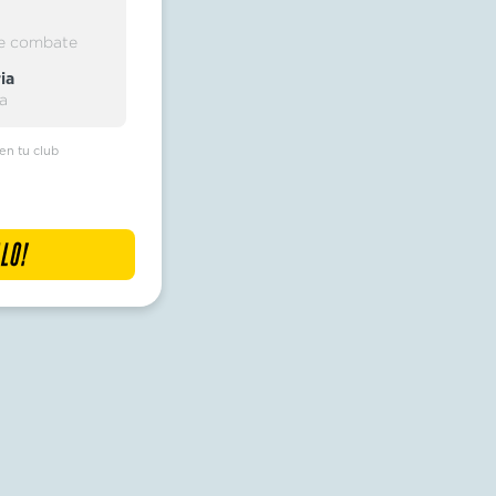
de combate
ia
ia
 en tu club
LO!