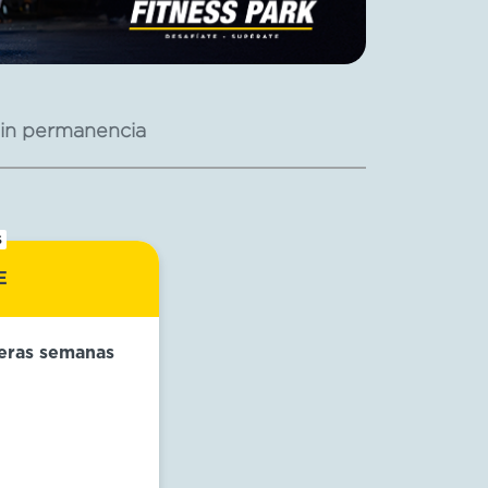
in permanencia
S
E
meras semanas