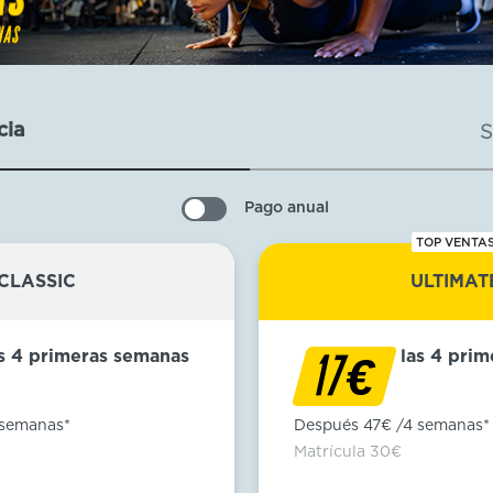
cia
S
Pago anual
TOP VENTA
CLASSIC
ULTIMAT
as 4 primeras semanas
las 4 pri
€
17
 semanas*
Después 47€ /4 semanas*
Matrícula 30€