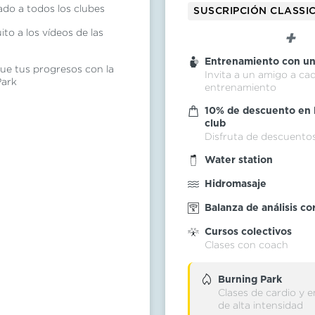
ado a todos los clubes
SUSCRIPCIÓN CLASSI
to a los vídeos de las
Entrenamiento con un
gue tus progresos con la
Invita a un amigo a ca
Park
entrenamiento
10% de descuento en l
club
Disfruta de descuentos
Water station
Hidromasaje
Balanza de análisis co
Cursos colectivos
Clases con coach
Burning Park
Clases de cardio y 
de alta intensidad