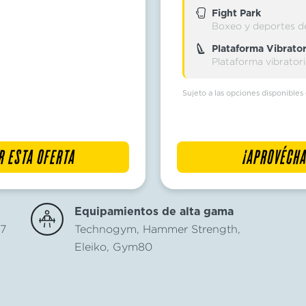
Fight Park
Boxeo y deportes 
Plataforma Vibrator
Plataforma vibrator
Sujeto a las opciones disponibles
R ESTA OFERTA
¡APROVÉCHA
Equipamientos de alta gama
/7
Technogym, Hammer Strength,
Eleiko, Gym80