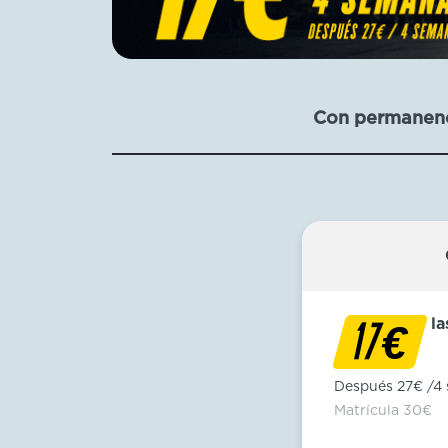
Con permanen
l
€
17
Después 27€ /4
Matrícula 30€