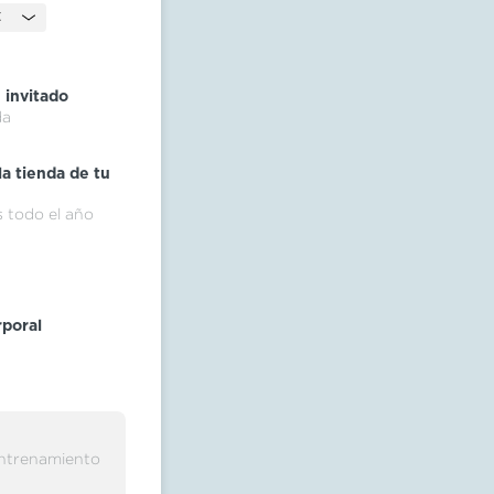
C
 invitado
da
a tienda de tu
 todo el año
rporal
entrenamiento