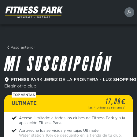
Paso anterior
MI SUSCRIPCIÓN
FITNESS PARK JEREZ DE LA FRONTERA - LUZ SHOPPING
Elegir otro club
TOP VENTAS
€
17,00
ULTIMATE
las 4 primeras semanas*
Acceso ilimitado: a todos los clubes de Fitness Park y a la
aplicación Fitness Park.
Aproveche los servicios y ventajas Ultimate
Water station, 10% de descuento en la tienda de tu club,