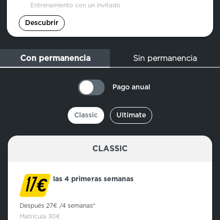
Entrenamiento con un invitado
Descubrir
Sin permanencia
Con permanencia
Pago anual
Classic
Ultimate
CLASSIC
€
las 4 primeras semanas
17
Después 27€ /4 semanas*
Matrícula 30€