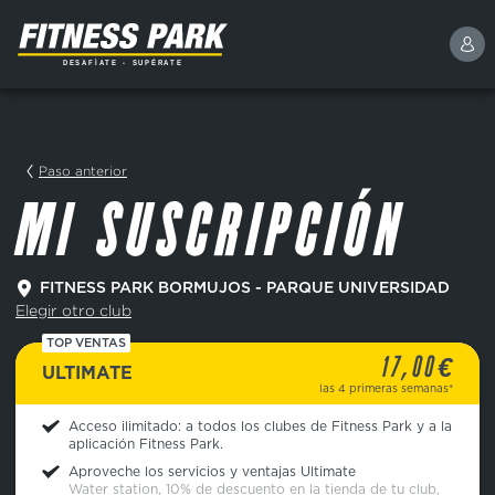
Paso anterior
MI SUSCRIPCIÓN
FITNESS PARK BORMUJOS - PARQUE UNIVERSIDAD
Elegir otro club
TOP VENTAS
€
17,00
ULTIMATE
las 4 primeras semanas*
Acceso ilimitado: a todos los clubes de Fitness Park y a la
aplicación Fitness Park.
Aproveche los servicios y ventajas Ultimate
Water station, 10% de descuento en la tienda de tu club,