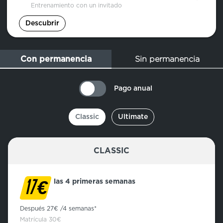
Entrenamiento con un invitado
Descubrir
Sin permanencia
Con permanencia
Pago anual
Classic
Ultimate
CLASSIC
€
las 4 primeras semanas
17
Después 27€ /4 semanas*
Matrícula 30€